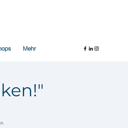
hops
Mehr
ken!"
on