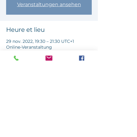
Veranstaltungen ansehen
Heure et lieu
29 nov. 2022, 19:30 – 21:30 UTC+1
Online-Veranstaltung
À propos de l'événement
In unserer mehrheitlich weißen
Gesellschaft gehört Rassismus zum
Alltag Schwarzer Kinder und Kids of
Color. Bereits im Kindergartenalter
werden sie damit konfrontiert.
Rassismus kann sehr direkte Formen
annehmen, aber nicht nur das:
Manchmal kann er so subtil sein, dass
er kaum zu erkennen ist.
Was bedeutet es, Bezugsperson